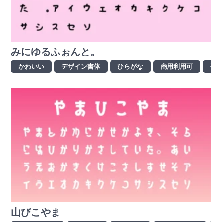
みにゆるふぉんと。
かわいい
デザイン書体
ひらがな
商用利用可
手
山びこやま