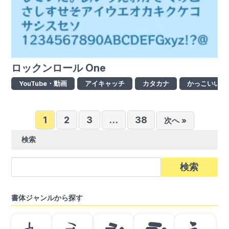
ロックンロール One
YouTube・動画
アイキャッチ
カタカナ
かっこいい
投
1
2
3
…
38
次へ »
稿
検索
の
ペ
検
索:
ー
ジ
書体ジャンルから探す
送
り