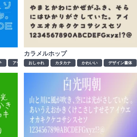
カラメルホップ
チ
アウトライン
おしゃれ
インパクト
カタカナ
おしゃれ
かわいい
カタカナ
デザイン書体
か