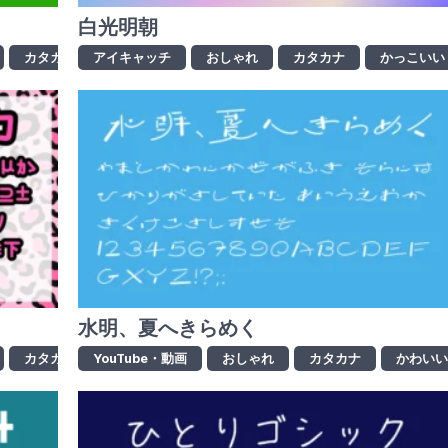
白光明朝
カタカナ
アイキャッチ
かわいい
ひらがな
おしゃれ
ロゴ制作
カタカナ
商用利用可
かっこいい
水明、夏へきらめく
カタカナ
YouTube・動画
かわいい
デザイン書体
おしゃれ
カタカナ
ひらがな
かわい
ポップ