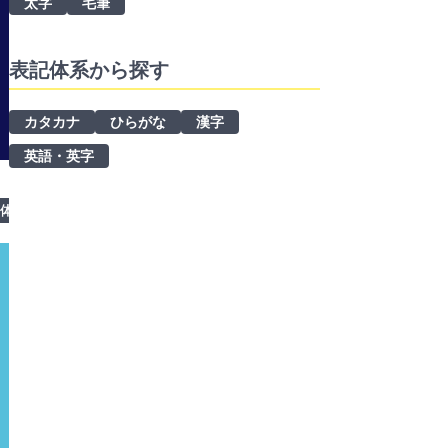
太字
毛筆
表記体系から探す
カタカナ
ひらがな
漢字
英語・英字
ク体
ット
シンプル
ロゴ制作
ひらがな
商用利用可
商用利用可
英語・英字
手書き風
漢字