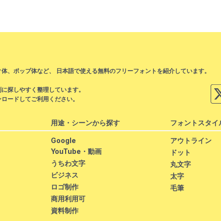
の
ペ
ー
ジ
送
体、ポップ体など、 日本語で使える無料のフリーフォントを紹介しています。
り
。
別に探しやすく整理しています。
ンロードしてご利用ください。
用途・シーンから探す
フォントスタイ
Google
アウトライン
YouTube・動画
ドット
うちわ文字
丸文字
ビジネス
太字
ロゴ制作
毛筆
商用利用可
資料制作