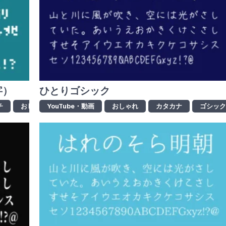
字）
ひとりゴシック
チ
おしゃれ
YouTube・動画
カタカナ
かっこいい
おしゃれ
カタカナ
デザイン書体
ゴシッ
ド