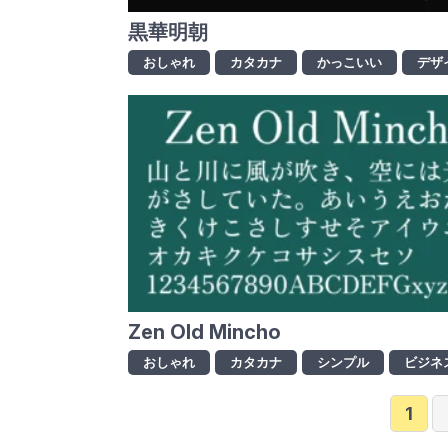
黒華明朝
おしゃれ
カタカナ
かっこいい
デザ
Zen Old Mincho
おしゃれ
カタカナ
シンプル
ビジネ
1