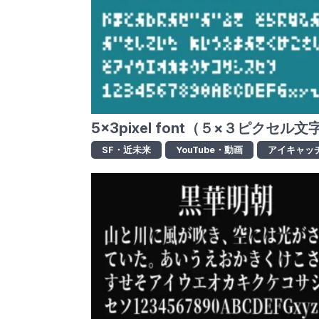
5x3pixel font（５×３ピクセル文
SF・近未来
YouTube・動画
アイキャッ