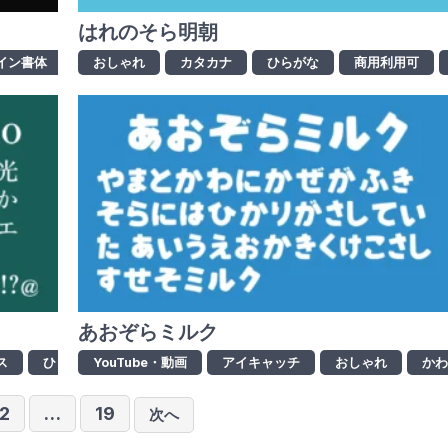
はれのそら明朝
イン書体
ひらがな
おしゃれ
ロゴ制作
カタカナ
和風
ひらがな
商用利用可
商用利用可
明朝
あおぞらミルク
ス
ひらがな
YouTube・動画
商用利用可
アイキャッチ
明朝体
漢字
おしゃれ
英語・英字
か
投
2
…
19
次へ
稿