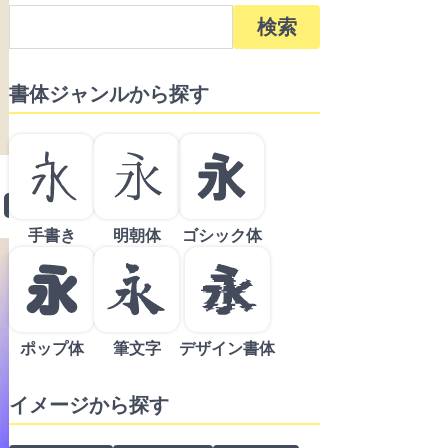
検
索:
書体ジャンルから探す
っこいい
ひらがな
デザイン書体
ポップ体
ロゴ制作
ロゴ制作
商用利用可
商用利用可
英語・英字
太字
手書き
明朝体
ゴシック体
ポップ体
筆文字
デザイン書体
イメージから探す