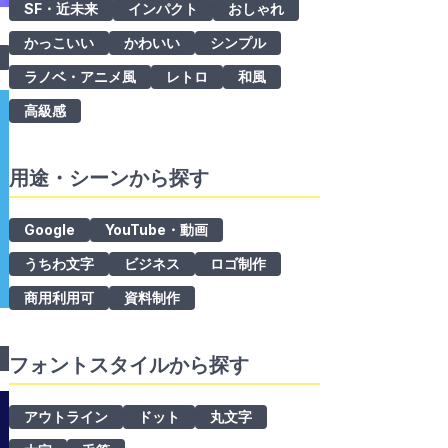
SF・近未来
インパクト
おしゃれ
かっこいい
かわいい
シンプル
手書き風
デザイン書体
漢字
ひらがな
ロゴ制作
商用利用可
明朝
ラノベ・アニメ風
レトロ
和風
高級感
用途・シーンから探す
Google
YouTube・動画
うちわ文字
ビジネス
ロゴ制作
商用利用可
資料制作
い
体
ひらがな
ロゴ制作
ロゴ制作
商用利用可
商用利用可
手書き風
漢字
フォントスタイルから探す
アウトライン
ドット
丸文字