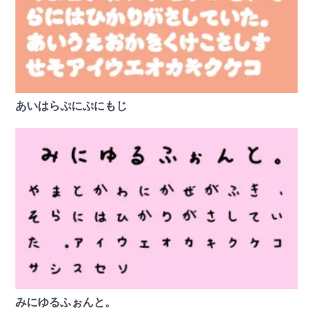
あいはらぷにぷにもじ
みにゆるふぉんと。