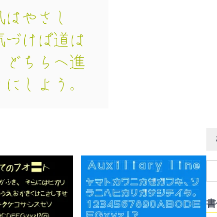
検
索:
書