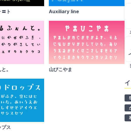
ォ〓ト
Auxiliary line
んと。
山びこやま
イ
ップス