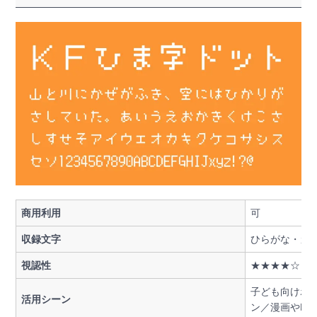
商用利用
可
収録文字
ひらがな・カ
視認性
★★★★☆
子ども向けポ
活用シーン
ン／漫画や吹