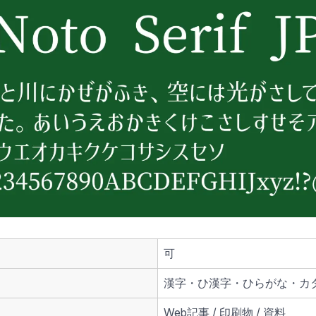
可
漢字・ひ漢字・ひらがな・カ
Web記事 / 印刷物 / 資料