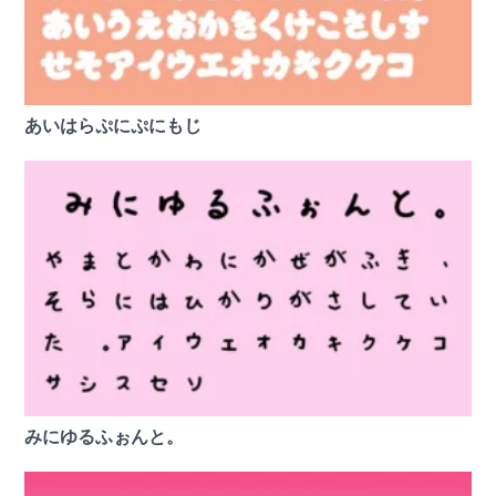
あいはらぷにぷにもじ
みにゆるふぉんと。