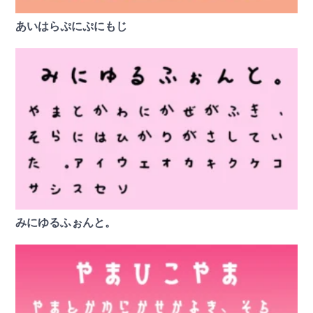
あいはらぷにぷにもじ
みにゆるふぉんと。