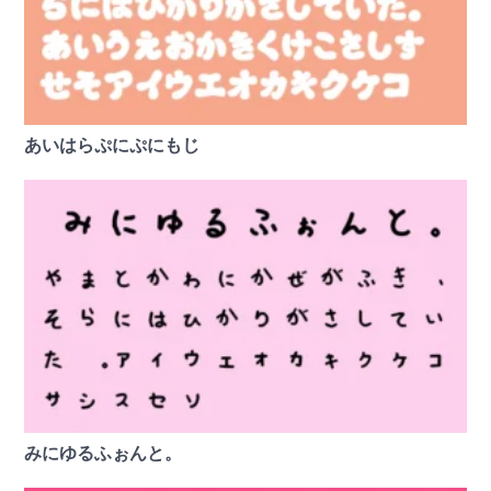
あいはらぷにぷにもじ
みにゆるふぉんと。