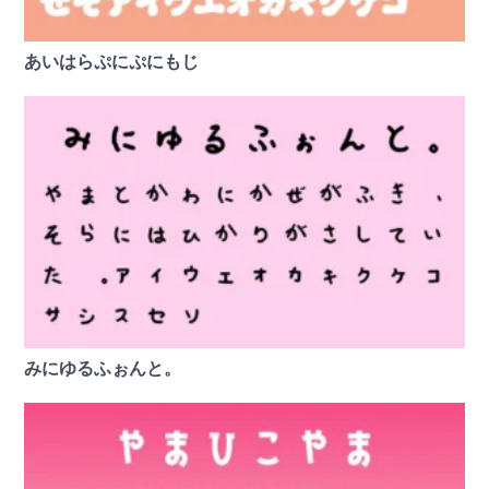
あいはらぷにぷにもじ
みにゆるふぉんと。