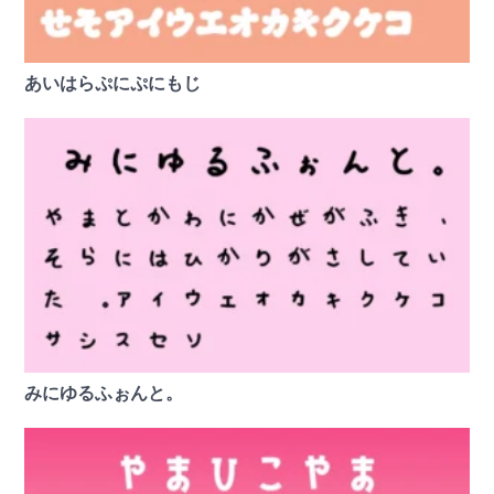
あいはらぷにぷにもじ
みにゆるふぉんと。