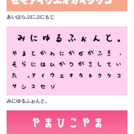
あいはらぷにぷにもじ
みにゆるふぉんと。