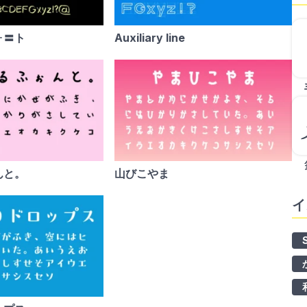
ォ〓ト
Auxiliary line
んと。
山びこやま
イ