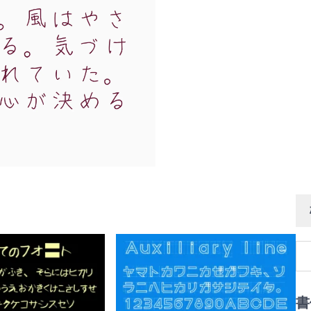
検
索:
書