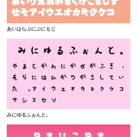
あいはらぷにぷにもじ
みにゆるふぉんと。