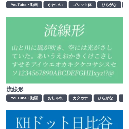
YouTube・動画
かわいい
ゴシック体
ひらがな
流線形
YouTube・動画
おしゃれ
カタカナ
ひらがな
レ