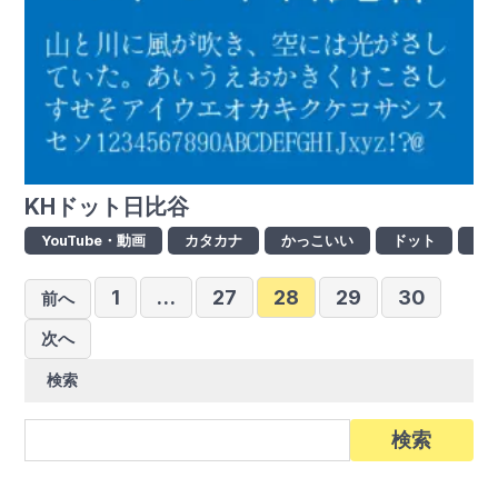
KHドット日比谷
YouTube・動画
カタカナ
かっこいい
ドット
ひ
投
1
…
27
28
29
30
前へ
稿
次へ
の
検索
ペ
ー
検
索:
ジ
送