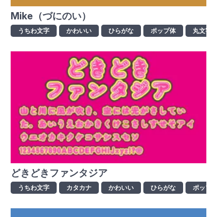
Mike（づにのい）
うちわ文字
かわいい
ひらがな
ポップ体
丸文字
どきどきファンタジア
うちわ文字
カタカナ
かわいい
ひらがな
ポップ