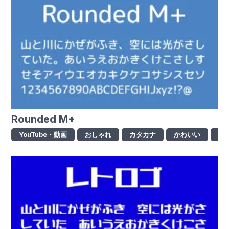
Rounded M+
YouTube・動画
おしゃれ
カタカナ
かわいい
ゴ