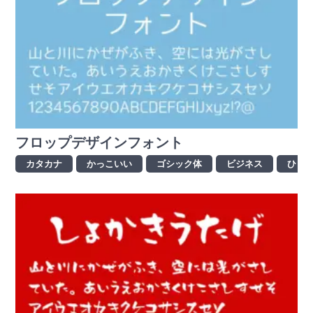
フロップデザインフォント
カタカナ
かっこいい
ゴシック体
ビジネス
ひら