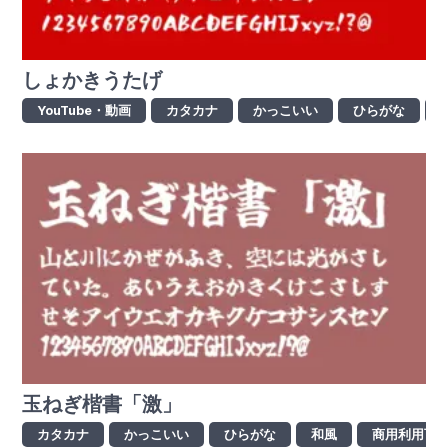
しょかきうたげ
YouTube・動画
カタカナ
かっこいい
ひらがな
玉ねぎ楷書「激」
カタカナ
かっこいい
ひらがな
和風
商用利用可