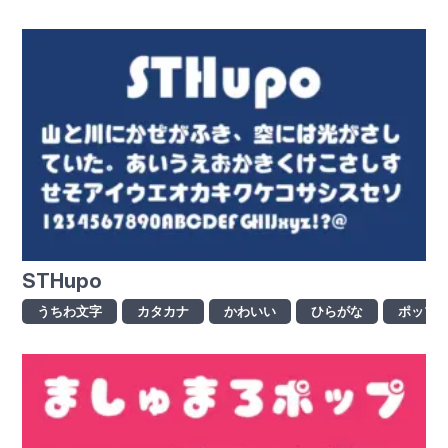
STHupo
うちわ文字
カタカナ
かわいい
ひらがな
ポップ