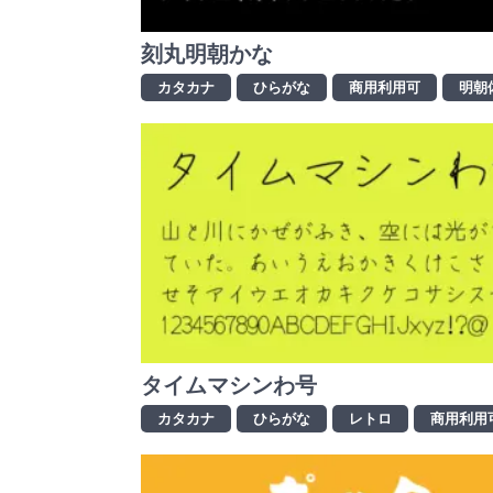
刻丸明朝かな
カタカナ
ひらがな
商用利用可
明朝
タイムマシンわ号
カタカナ
ひらがな
レトロ
商用利用