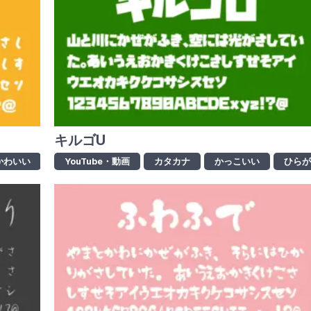
キルゴU
かわいい
ゴシック体
YouTube・動画
ひらがな
カタカナ
ポップ体
かっこいい
商用利用可
ひら