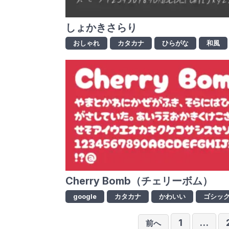
しょかきさらり
おしゃれ
カタカナ
ひらがな
和風
Cherry Bomb（チェリーボム）
google
カタカナ
かわいい
ゴシッ
1
…
前へ