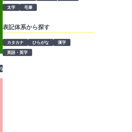
太字
毛筆
表記体系から探す
カタカナ
ひらがな
漢字
英語・英字
がな
太字
ラノベ・アニメ風
手書き風
漢字
ロゴ制作
英語・英字
商用利用可
資料制作
太字