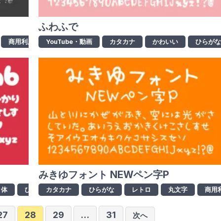
ふわふで
商用利用可
YouTube・動画
手書き風
毛筆
カタカナ
漢字
かわいい
筆文字
ひらが
みきゆフォント NEWペン字P
ク体
ひらがな
カタカナ
ポップ体
ひらがな
ラノベ・アニメ風
レトロ
丸文字
ロゴ制作
商用
投
27
28
29
…
31
次へ