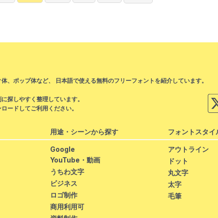
稿
の
ペ
ー
ジ
送
体、ポップ体など、 日本語で使える無料のフリーフォントを紹介しています。
り
。
別に探しやすく整理しています。
ンロードしてご利用ください。
用途・シーンから探す
フォントスタイ
Google
アウトライン
YouTube・動画
ドット
うちわ文字
丸文字
ビジネス
太字
ロゴ制作
毛筆
商用利用可