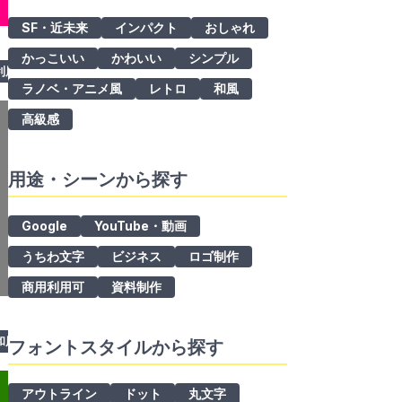
SF・近未来
インパクト
おしゃれ
かっこいい
かわいい
シンプル
利用可
明朝体
漢字
資料制作
ラノベ・アニメ風
レトロ
和風
高級感
用途・シーンから探す
Google
YouTube・動画
うちわ文字
ビジネス
ロゴ制作
商用利用可
資料制作
和風
商用利用可
手書き風
明朝体
漢字
資料制作
フォントスタイルから探す
アウトライン
ドット
丸文字