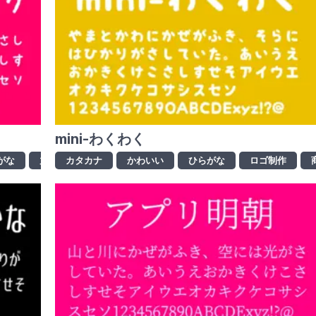
mini-わくわく
がな
丸文字
カタカナ
商用利用可
かわいい
手書き風
ひらがな
漢字
ロゴ制作
資料制作