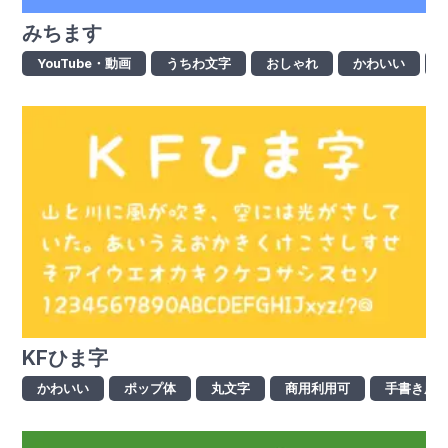
みちます
YouTube・動画
うちわ文字
おしゃれ
かわいい
KFひま字
かわいい
ポップ体
丸文字
商用利用可
手書き風