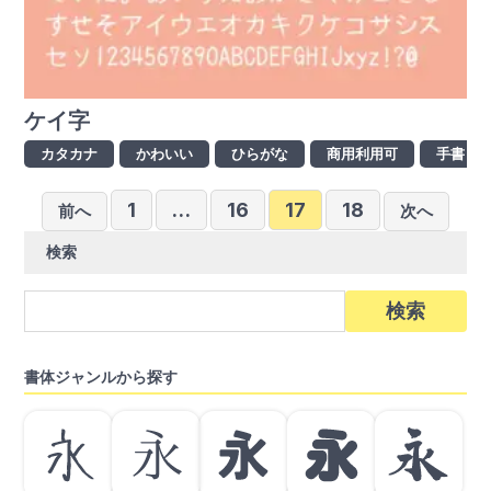
ケイ字
カタカナ
かわいい
ひらがな
商用利用可
手書き
投
1
…
16
17
18
前へ
次へ
稿
検索
の
ペ
検
索:
ー
ジ
書体ジャンルから探す
送
り