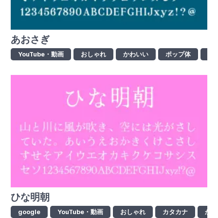
あおさぎ
YouTube・動画
おしゃれ
かわいい
ポップ体
レ
ひな明朝
google
YouTube・動画
おしゃれ
カタカナ
かわ