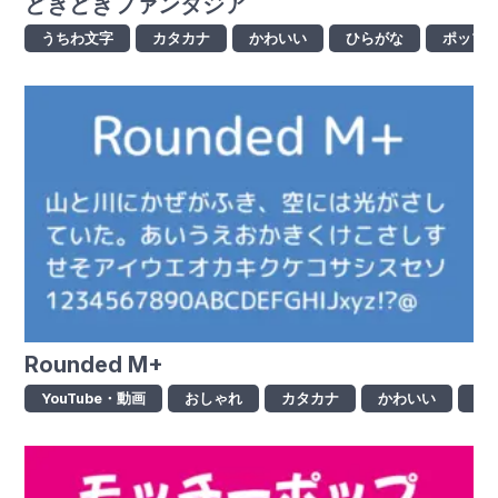
どきどきファンタジア
うちわ文字
カタカナ
かわいい
ひらがな
ポップ
Rounded M+
YouTube・動画
おしゃれ
カタカナ
かわいい
ゴ