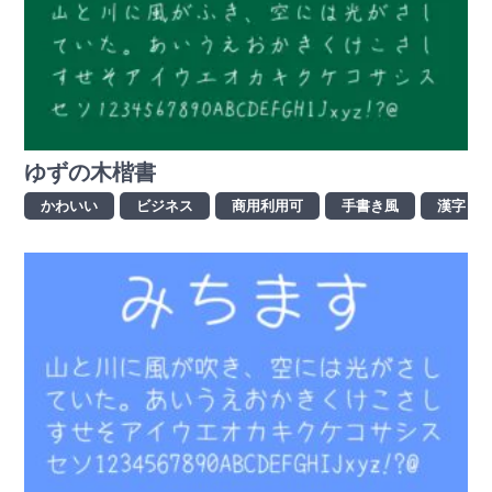
ゆずの木楷書
かわいい
ビジネス
商用利用可
手書き風
漢字