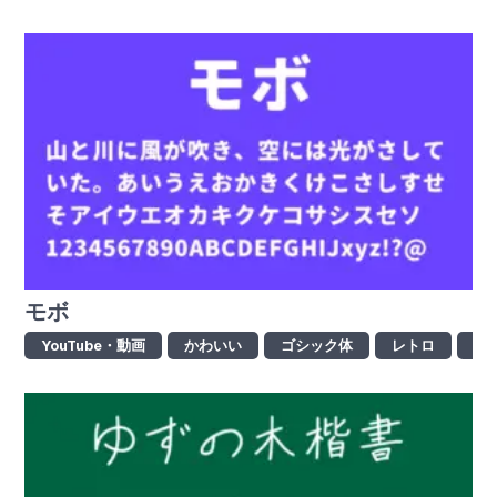
モボ
YouTube・動画
かわいい
ゴシック体
レトロ
ロ