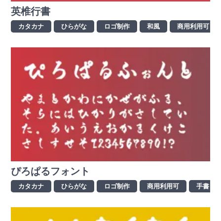
英椎行書
カタカナ
ひらがな
ロゴ制作
和風
商用利用可
ぴろぱるフォント
カタカナ
ひらがな
ロゴ制作
商用利用可
手書き