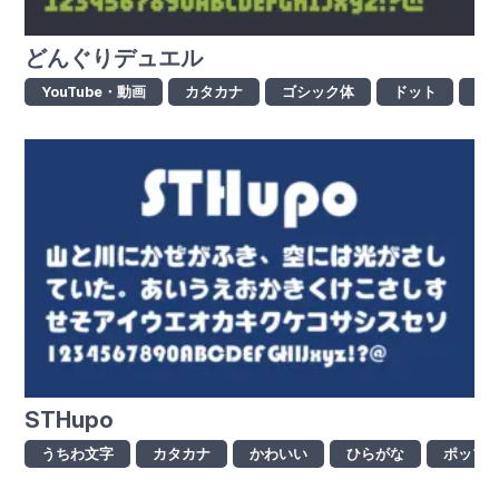
どんぐりデュエル
YouTube・動画
カタカナ
ゴシック体
ドット
ひ
STHupo
うちわ文字
カタカナ
かわいい
ひらがな
ポップ