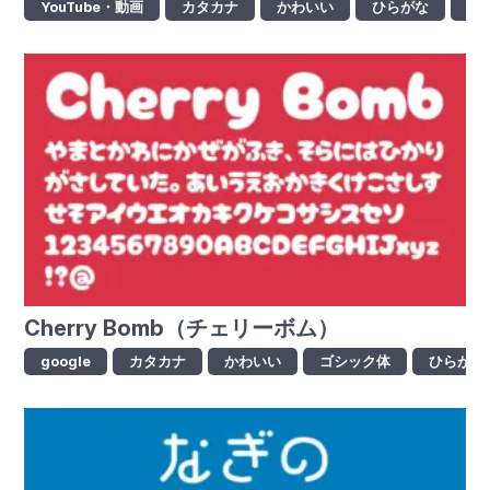
YouTube・動画
カタカナ
かわいい
ひらがな
ロ
Cherry Bomb（チェリーボム）
google
カタカナ
かわいい
ゴシック体
ひらがな