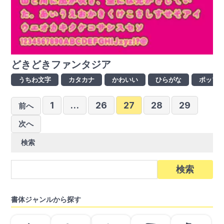
どきどきファンタジア
うちわ文字
カタカナ
かわいい
ひらがな
ポップ
投
1
…
26
27
28
29
前へ
稿
次へ
の
検索
ペ
ー
検
索:
ジ
送
書体ジャンルから探す
り