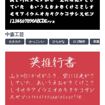
中森工芸
カタカナ
かっこいい
ひらがな
ロゴ制作
和風