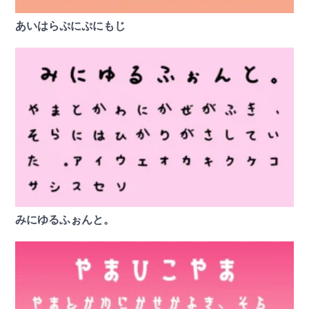
あいはらぷにぷにもじ
みにゆるふぉんと。