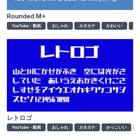
Rounded M+
YouTube・動画
おしゃれ
カタカナ
かわいい
ゴ
レトロゴ
YouTube・動画
おしゃれ
カタカナ
かっこいい