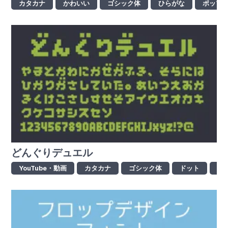
カタカナ
かわいい
ゴシック体
ひらがな
ポップ
どんぐりデュエル
YouTube・動画
カタカナ
ゴシック体
ドット
ひ