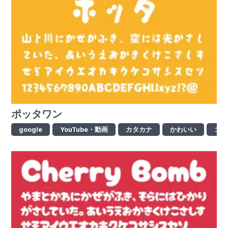
ポッタワン
google
YouTube・動画
カタカナ
かわいい
ゴシ