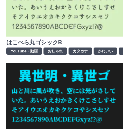
はこべら丸ゴシックB
YouTube・動画
おしゃれ
カタカナ
かわいい
ゴ