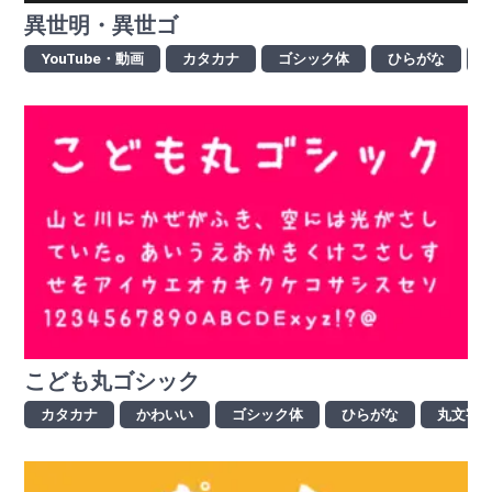
異世明・異世ゴ
YouTube・動画
カタカナ
ゴシック体
ひらがな
こども丸ゴシック
カタカナ
かわいい
ゴシック体
ひらがな
丸文字