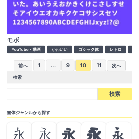
モボ
YouTube・動画
かわいい
ゴシック体
レトロ
ロ
投
1
…
9
10
11
前へ
次へ
稿
検索
の
ペ
検
索:
ー
ジ
書体ジャンルから探す
送
り