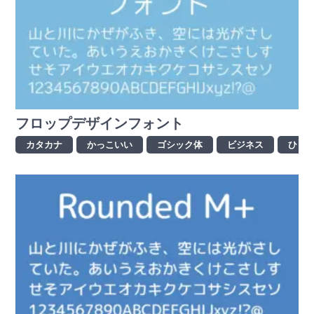
フロップデザインフォント
カタカナ
かっこいい
ゴシック体
ビジネス
ひら